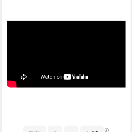
꿈꾸는 백마강 / 이인권