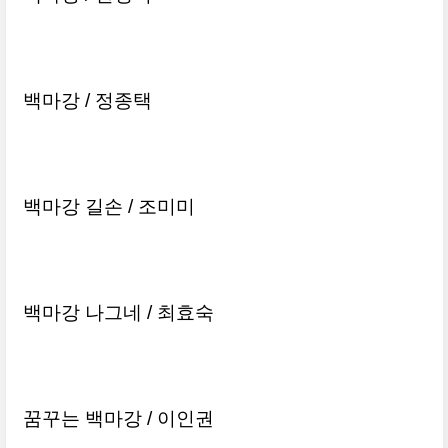
백마강
/
정종택
백마강 길손
/
조미미
백마강 나그네
/
최효숙
꿈꾸는 백마강 / 이인권