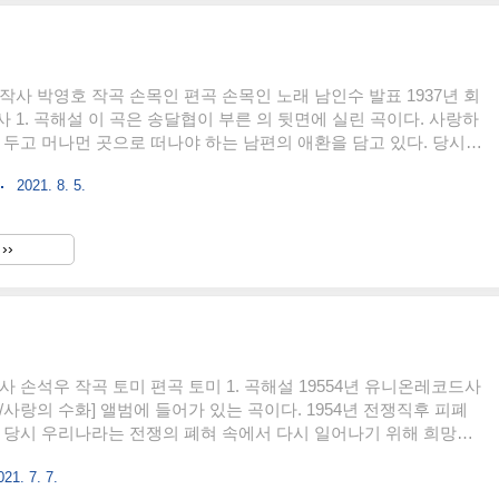
작사 박영호 작곡 손목인 편곡 손목인 노래 남인수 발표 1937년 회
 1. 곡해설 이 곡은 송달협이 부른 의 뒷면에 실린 곡이다. 사랑하
 두고 머나먼 곳으로 떠나야 하는 남편의 애환을 담고 있다. 당시
많은 배들이 오가는 큰 항구였다. 한 번 떠나면 짧게는 며칠에서 길
2021. 8. 5.
게 선상생활을 해야 했다. 환경이 열악한 탓에 한 번 떠나면 영영 돌
람들도 적지 않았다. 가사 제물포 궂은 비는 이별의 눈물 닻 잡고
비 눈물 아득한 물길 위에 노을이 타거든 아 님 그려 우는 이의 가
››
 제물포 실안개는 이별의 하소 손 잡고 느껴 우는 아낙네 눈물 캄캄
바람 치거든 아 님 그려 우는 이의 마음인 줄 ..
사 손석우 작곡 토미 편곡 토미 1. 곡해설 19554년 유니온레코드사
/사랑의 수화] 앨범에 들어가 있는 곡이다. 1954년 전쟁직후 피폐
 당시 우리나라는 전쟁의 폐혀 속에서 다시 일어나기 위해 희망을
다. 얽히고 설킨 시대의 상황 속에서 사랑의 슬픔을 노래하고 있
021. 7. 7.
사적이고 문학적이다. 2. 가사 사랑이란 마음에 수놓은 꽃잎 남 몰래