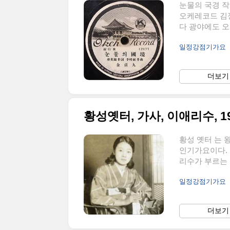
눈물의 국경 작
오케레코드 김정
다 광야에도 오
의 한 세상이 
일정강점기가요
문 날 한정 없
얼어 떠는 피눈
만 하구나 눈물
더보기 
나 해설 작곡자
발표한다. 하지
황성옛터, 가사, 이애리수, 192
황성 옛터 는
인기가요이다. 
리수가 부르는 
뀌었다. 아직 
일정강점기가요
처음 불려졌다.
반이며 당시 5
악산 만월대를 
더보기 
니다. 개성 출
예를 제압하고 