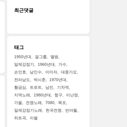
최근댓글
태그
1950년대
걸그룹
앨범
일제강점기
1960년대
가수
손인호
남인수
이미자
대중가요
전라남도
박시춘
1970년대
황금심
트로트
남진
기차역
지역노래
1980년대
항구
이난영
가을
전쟁노래
7080
목포
일제강점기노래
한국전쟁
반야월
히트곡
이별