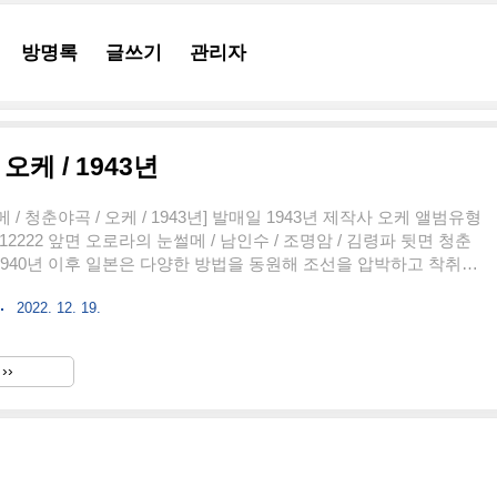
방명록
글쓰기
관리자
오케 / 1943년
/ 청춘야곡 / 오케 / 1943년] 발매일 1943년 제작사 오케 앨범유형
2222 앞면 오로라의 눈썰메 / 남인수 / 조명암 / 김령파 뒷면 청춘
 1940년 이후 일본은 다양한 방법을 동원해 조선을 압박하고 착취했
병하고 여자는 정신대로 끌고 갔다. 여자들은 결혼을 서둘렀고, 남성
2022. 12. 19.
 머나면 타향으로 도망가기도 했다. 일본으로 갈 수 없으니 당연히
쪽으로 갔다. 그들에게 남쪽은 고향이고, 그리움이다. 이 노래는 그
 담아내고 있다. 오로라의 눈썰메 / 눈썰매 [가사] 여기는 북쪽 하늘
››
 젊은 피도 얼어붙는 오로라의 남쪽 길 아 ~ ~ ~ 여기가 타향이냐
록 향방 없는 임자 잃은..