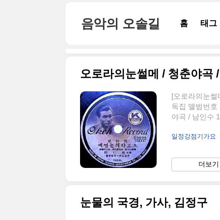
본문 바로가기
음악의 오솔길
홈
태그
오로라의눈썰메 / 청춘야곡 / 
[오로라의눈썰메 
독집 앨범번호 1
야곡 / 남인수
다. 남자는 징
일정강점기가요
들은 집을 떠나
만주나 사할린 
러한 심정을 잘
더보기 
눈보라의 지평선
고향이러냐 갈수
눈물의 국경, 가사, 김정구