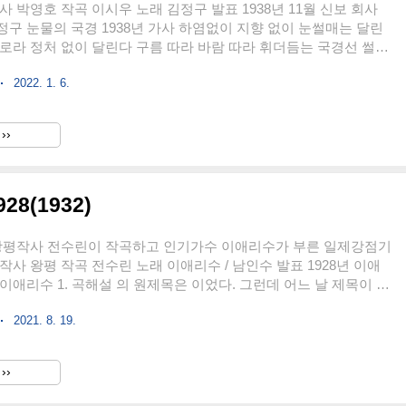
사 박영호 작곡 이시우 노래 김정구 발표 1938년 11월 신보 회사
구 눈물의 국경 1938년 가사 하염없이 지향 없이 눈썰매는 달린
로라 정처 없이 달린다 구름 따라 바람 따라 휘더듬는 국경선 썰매
야속하고 무정해 지향 없이 향방 없이 눈썰매는 달린다 북국에도 저
2022. 1. 6.
이 달린다 하소 맺힌 방울소리 흘러가나 내 신세 한 많은 보헤미안
물 안타까운 기타 소리 마디마디 애절해 타향 도는 몸이라 슬프기
 어린 방울소리 오나 가나 외로워 무정한 눈썰매는 갈 길 몰라 우노
››
인 이시우는 김정구와 콤비로 1938년 9월에 을 11월 신보에는 을
만 가사를 보면 나라를 잃은 설움을 담아내고 있다. 일제..
8(1932)
 왕평작사 전수린이 작곡하고 인기가수 이애리수가 부른 일제강점기
작사 왕평 작곡 전수린 노래 이애리수 / 남인수 발표 1928년 이애
이애리수 1. 곡해설 의 원제목은 이었다. 그런데 어느 날 제목이 바
음악사가들도 그 이유를 찾지 못하고 있다. 1928년 이애리수에 의해
2021. 8. 19.
 SP음반으로는 1932년 제작된 것으로 보인다. 우리니라 최조의 음
만 장이라는 어마어마한 판매고를 올렸다. 가사의 황성은 고려의 송
말한다. 이미 멸망하고 역사 속으로 사라진 고려시대의 터인 것입
››
신이었던 왕건은 918년 철원을 거점으로 하여 자리를 잡고 있던 궁
고려를 건국한다. 그러고 나서 919년에 만월대에 터를..