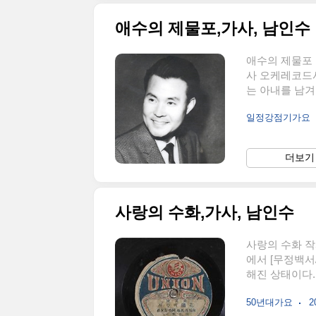
애수의 제물포,가사, 남인수
애수의 제물포 
사 오케레코드사
는 아내를 남겨
제(재)물포는 
일정강점기가요
게는 한 달 넘
아오지 못한 사
느껴 우는 지아
더보기 
슴인 줄 아시오
한 파도 우에 비
사랑의 수화,가사, 남인수
사랑의 수화 작
에서 [무정백서
해진 상태이다.
노래하던 시기였
50년대가요
2
다. 가사는 서