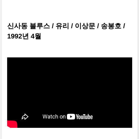
신사동 블루스
/
유리
/
이상문
/
송봉호
/
1992
년
4
월