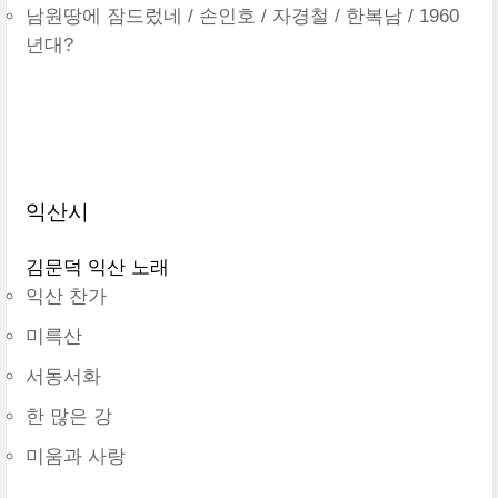
남원땅에 잠드렀네 / 손인호 / 자경철 / 한복남 / 1960
년대?
익산시
김문덕 익산 노래
익산 찬가
미륵산
서동서화
한 많은 강
미움과 사랑