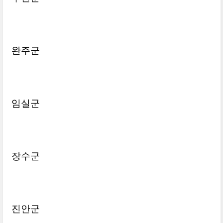
완주군
임실군
장수군
진안군