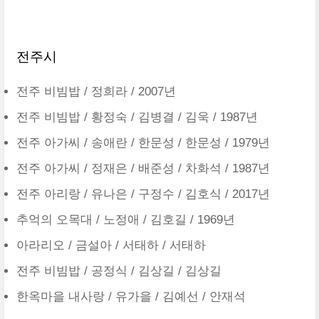
전주시
전주 비빔밥
/
정희라
/ 2007년
전주 비빔밥
/
황정숙
/
김병결
/
김욱
/ 1987년
전주 아가씨
/
송애란
/
한문성
/
한문성
/ 1979년
전주 아가씨
/
정재은
/
배준성
/
차화석
/ 1987년
전주 아리랑
/
유나은
/
구정수
/
김호식
/ 2017년
추억의 오목대
/
노정애
/
김호길
/ 1969년
아라리오
/
금설아
/
서태하
/
서태하
전주 비빔밥
/
공정식
/
김상길
/
김상길
한옥마을 내사랑
/
유가을
/
김예선
/
안재석