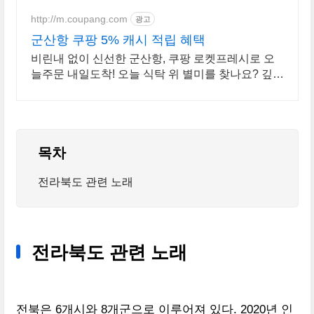
매일 10만 개 이상의 신규 상품 업
로드
http://m.coupang.com
광고
군산항 쿠팡 5% 캐시 적립 혜택
비린내 없이 신선한 군산항, 쿠팡 로켓프레시로 오
늘주문 내일도착! 오늘 식탁 위 별미를 찾나요? 깊은
풍미의 수산물, 특별한 시간을 선물하세요.
목차
전라북도 관련 노래
전라북도 관련 노래
전북은 6개시와 8개군으로 이루어져 있다. 2020년 인