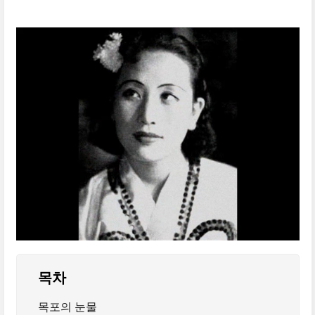
목차
목포의 눈물