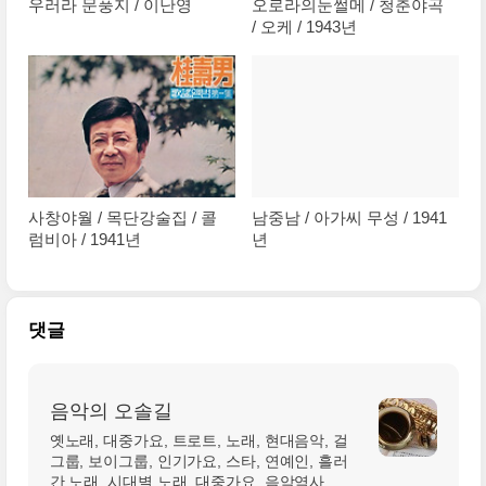
우러라 문풍지 / 이난영
오로라의눈썰메 / 청춘야곡
/ 오케 / 1943년
사창야월 / 목단강술집 / 콜
남중남 / 아가씨 무성 / 1941
럼비아 / 1941년
년
댓글
음악의 오솔길
옛노래, 대중가요, 트로트, 노래, 현대음악, 걸
그룹, 보이그룹, 인기가요, 스타, 연예인, 흘러
간 노래, 시대별 노래, 대중가요, 음악역사