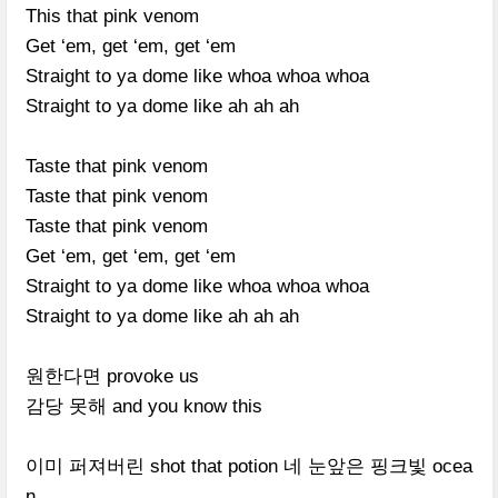
This that pink venom
Get ‘em, get ‘em, get ‘em
Straight to ya dome like whoa whoa whoa
Straight to ya dome like ah ah ah
Taste that pink venom
Taste that pink venom
Taste that pink venom
Get ‘em, get ‘em, get ‘em
Straight to ya dome like whoa whoa whoa
Straight to ya dome like ah ah ah
원한다면
provoke us
감당 못해
and you know this
이미 퍼져버린
shot that potion
네 눈앞은 핑크빛
ocea
n