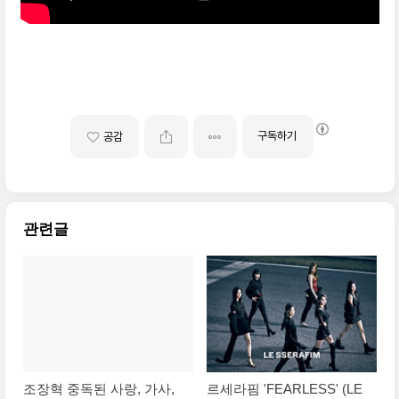
구독하기
공감
관련글
조장혁 중독된 사랑, 가사,
르세라핌 'FEARLESS' (LE