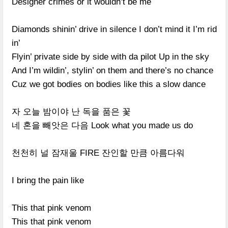
Designer crimes or it wouldn’t be me
Diamonds shinin’ drive in silence I don’t mind it I’m rid
in’
Flyin’ private side by side with da pilot Up in the sky
And I’m wildin’, stylin’ on them and there’s no chance
Cuz we got bodies on bodies like this a slow dance
자 오늘 밤이야 난 독을 품은 꽃
네 혼을 빼앗은 다음
Look what you made us do
천천히 널 잠재울
FIRE
잔인할 만큼 아름다워
I bring the pain like
This that pink venom
This that pink venom